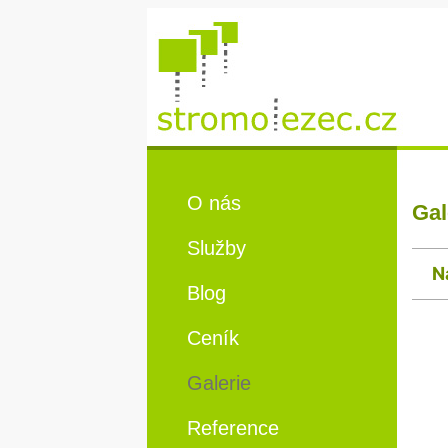
O nás
Gal
Služby
N
Blog
Ceník
Galerie
Reference