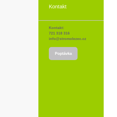
Kontakt
Kontakt:
721 318 316
info@stromolezec.cz
Poptávka